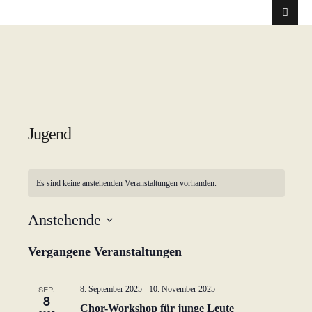
Jugend
Es sind keine anstehenden Veranstaltungen vorhanden.
Anstehende
D
Vergangene Veranstaltungen
a
t
u
SEP.
8. September 2025
-
10. November 2025
8
m
Chor-Workshop für junge Leute