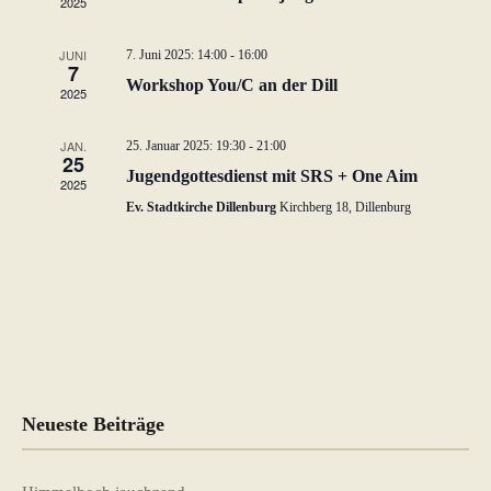
2025
w
ä
JUNI
7. Juni 2025: 14:00
-
16:00
7
h
Workshop You/C an der Dill
2025
l
e
JAN.
25. Januar 2025: 19:30
-
21:00
n
25
.
Jugendgottesdienst mit SRS + One Aim
2025
Ev. Stadtkirche Dillenburg
Kirchberg 18, Dillenburg
Neueste Beiträge