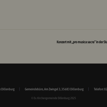
Konzert mit „pro musica sacra” in der S
e Dillenburg
Gemeindebüro, Am Zwingel 3, 35683 Dillenburg
Telefon: 0
© Ev. Kirchengemeinde Dillenburg 2025