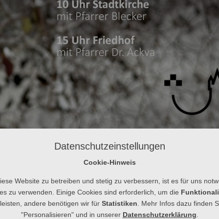
Datenschutzeinstellungen
r Ralf Arnd Blecker
Cookie-Hinweis
ese Website zu betreiben und stetig zu verbessern, ist es für uns not
es zu verwenden. Einige Cookies sind erforderlich, um die
Funktionali
eisten, andere benötigen wir für
Statistiken
. Mehr Infos dazu finden S
 den Bäumen haben keine Kraft mehr. Ein kleiner Windstoß genügt, um die wenigen, di
"Personalisieren" und in unserer
Datenschutzerklärung
.