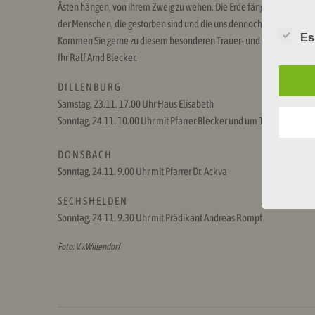
Ästen hängen, von ihrem Zweig zu wehen. Die Erde fängt sie alle auf.
der Menschen, die gestorben sind und die uns dennoch umgeben. Wir
Es
Kommen Sie gerne zu diesem besonderen Trauer- und Trostgottesdie
Ihr Ralf Arnd Blecker.
D I L L E N B U R G
Samstag, 23.11. 17.00 Uhr Haus Elisabeth
Sonntag, 24.11. 10.00 Uhr mit Pfarrer Blecker und um 15 Uhr auf dem 
D O N S B A C H
Sonntag, 24.11. 9.00 Uhr mit Pfarrer Dr. Ackva
S E C H S H E L D E N
Sonntag, 24.11. 9.30 Uhr mit Prädikant Andreas Rompf
Foto: V.v.Willendorf