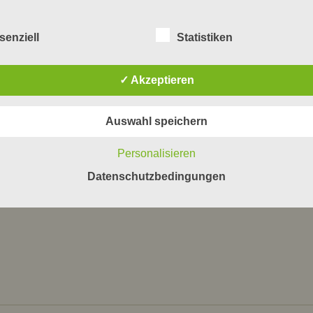
 Die Natur zieht sich zurück und scheint tot. Im Gottesdienst am Ewigkeitssonntag ge
 gedenken ihrer und bitten, dass es ihnen gut gehen möge an dem Ort, den wir Him
senziell
Statistiken
nst.
✓ Akzeptieren
Friedhof mit Pfarrer Dr. Ackva
Auswahl speichern
Personalisieren
Datenschutzbedingungen