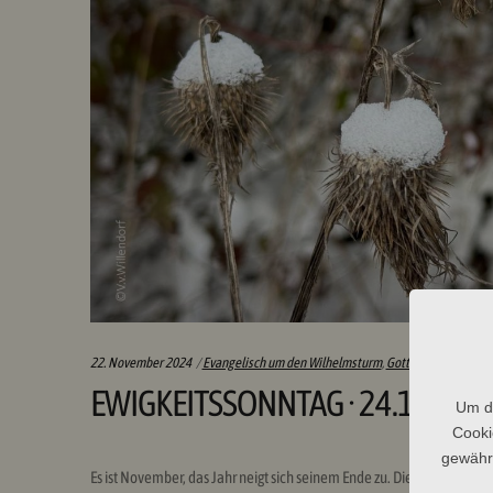
Categories:
22. November 2024
Evangelisch um den Wilhelmsturm
,
Gottesdienst
,
Pfarre
EWIGKEITSSONNTAG · 24.11.
Um di
Cooki
gewährl
Es ist November, das Jahr neigt sich seinem Ende zu. Die Blätter an