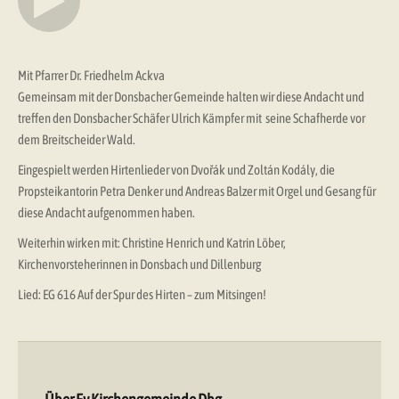
Mit Pfarrer Dr. Friedhelm Ackva
Gemeinsam mit der Donsbacher Gemeinde halten wir diese Andacht und
treffen den Donsbacher Schäfer Ulrich Kämpfer mit seine Schafherde vor
dem Breitscheider Wald.
Eingespielt werden Hirtenlieder von Dvořák und Zoltán Kodály, die
Propsteikantorin Petra Denker und Andreas Balzer mit Orgel und Gesang für
diese Andacht aufgenommen haben.
Weiterhin wirken mit: Christine Henrich und Katrin Löber,
Kirchenvorsteherinnen in Donsbach und Dillenburg
Lied: EG 616 Auf der Spur des Hirten – zum Mitsingen!