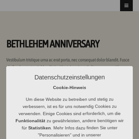
BETHLEHEM ANNIVERSARY
Vestibulum tristique urna ac erat porta, nec consequat dolor blandit. Fusce
eleifend porta turpis blandit tincidunt. In euismod aliquam massa id cursus.
Mauris scelerisque mi nisi, ut ullamcorper turpis lobortis non. Suspendisse
Datenschutzeinstellungen
elit erat, gravida ut rhoncus ac, vestibulum quis erat.
Cookie-Hinweis
Nulla ac condimentum mauris, ac laoreet enim. Pellentesque nunc nibh,
Um diese Website zu betreiben und stetig zu
lobortis ut vestibulum sit amet, accumsan eu erat. Nulla porta dictum ligula,
verbessern, ist es für uns notwendig Cookies zu
non adipiscing turpis varius a. Donec fermentum lorem velit, a pellentesque
verwenden. Einige Cookies sind erforderlich, um die
tellus sollicitudin a.
Funktionalität
zu gewährleisten, andere benötigen wir
Sed sem sem, malesuada quis arcu nec, bibendum tristique lacus. Nullam
für
Statistiken
. Mehr Infos dazu finden Sie unter
lacinia, augue id tempor faucibus, metus velit rutrum est, ut tincidunt tellus
"Personalisieren" und in unserer