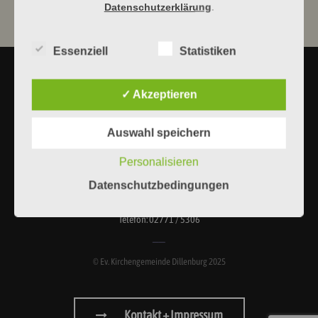
tellus sollicitudin a.
Datenschutzerklärung
.
Essenziell
Statistiken
✓ Akzeptieren
Auswahl speichern
Ev. Kirchengemeinde Dillenburg
Personalisieren
Gemeindebüro, Am Zwingel 3, 35683 Dillenburg
Datenschutzbedingungen
Telefon: 02771 / 5306
© Ev. Kirchengemeinde Dillenburg 2025
Kontakt + Impressum