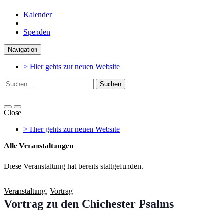
Kalender
Spenden
Skip
Skip
Navigation
to
to
navigation
content
> Hier gehts zur neuen Website
Suchen
nach:
Close
> Hier gehts zur neuen Website
Alle Veranstaltungen
Diese Veranstaltung hat bereits stattgefunden.
Veranstaltung
,
Vortrag
Vortrag zu den Chichester Psalms