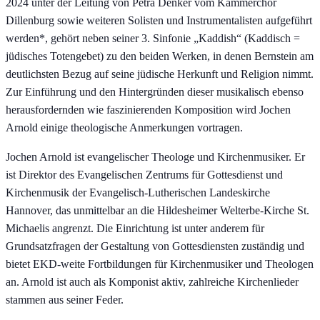
2024 unter der Leitung von Petra Denker vom Kammerchor
Dillenburg sowie weiteren Solisten und Instrumentalisten aufgeführt
werden*, gehört neben seiner 3. Sinfonie „Kaddish“ (Kaddisch =
jüdisches Totengebet) zu den beiden Werken, in denen Bernstein am
deutlichsten Bezug auf seine jüdische Herkunft und Religion nimmt.
Zur Einführung und den Hintergründen dieser musikalisch ebenso
herausfordernden wie faszinierenden Komposition wird Jochen
Arnold einige theologische Anmerkungen vortragen.
Jochen Arnold ist evangelischer Theologe und Kirchenmusiker. Er
ist Direktor des Evangelischen Zentrums für Gottesdienst und
Kirchenmusik der Evangelisch-Lutherischen Landeskirche
Hannover, das unmittelbar an die Hildesheimer Welterbe-Kirche St.
Michaelis angrenzt. Die Einrichtung ist unter anderem für
Grundsatzfragen der Gestaltung von Gottesdiensten zuständig und
bietet EKD-weite Fortbildungen für Kirchenmusiker und Theologen
an. Arnold ist auch als Komponist aktiv, zahlreiche Kirchenlieder
stammen aus seiner Feder.