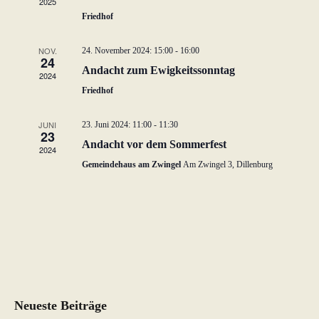
2025
w
Friedhof
ä
h
NOV.
24. November 2024: 15:00
-
16:00
24
l
Andacht zum Ewigkeitssonntag
2024
e
Friedhof
n
.
JUNI
23. Juni 2024: 11:00
-
11:30
23
Andacht vor dem Sommerfest
2024
Gemeindehaus am Zwingel
Am Zwingel 3, Dillenburg
Neueste Beiträge