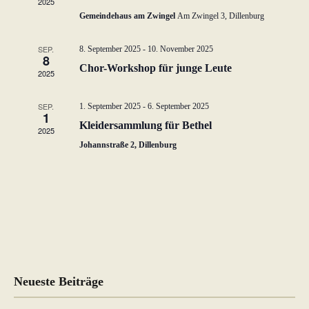
2025
w
Gemeindehaus am Zwingel
Am Zwingel 3, Dillenburg
ä
h
SEP.
8. September 2025
-
10. November 2025
8
l
Chor-Workshop für junge Leute
2025
e
n
SEP.
1. September 2025
-
6. September 2025
.
1
Kleidersammlung für Bethel
2025
Johannstraße 2, Dillenburg
Neueste Beiträge