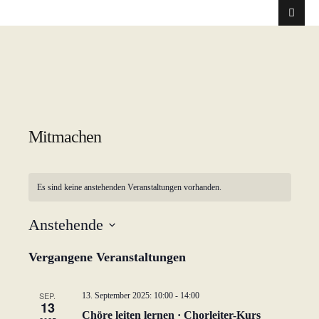
Mitmachen
Es sind keine anstehenden Veranstaltungen vorhanden.
Anstehende
D
Vergangene Veranstaltungen
a
t
u
SEP.
13. September 2025: 10:00
-
14:00
13
m
Chöre leiten lernen · Chorleiter-Kurs