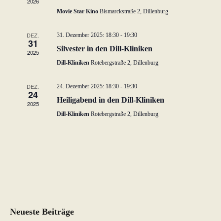
2026
w
Movie Star Kino
Bismarckstraße 2, Dillenburg
ä
h
DEZ.
31. Dezember 2025: 18:30
-
19:30
31
l
Silvester in den Dill-Kliniken
2025
e
Dill-Kliniken
Rotebergstraße 2, Dillenburg
n
.
DEZ.
24. Dezember 2025: 18:30
-
19:30
24
Heiligabend in den Dill-Kliniken
2025
Dill-Kliniken
Rotebergstraße 2, Dillenburg
Neueste Beiträge