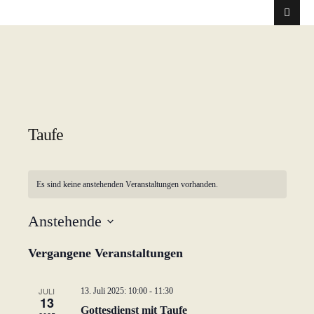
Taufe
Es sind keine anstehenden Veranstaltungen vorhanden.
Anstehende
D
Vergangene Veranstaltungen
a
t
u
JULI
13. Juli 2025: 10:00
-
11:30
13
m
Gottesdienst mit Taufe