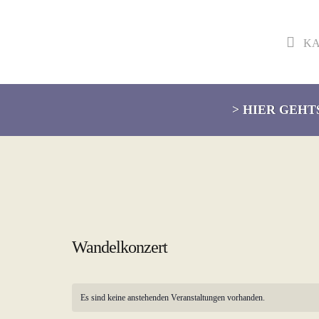
KA
Skip
Skip
> HIER GEHT
to
to
navigation
content
Wandelkonzert
Es sind keine anstehenden Veranstaltungen vorhanden.