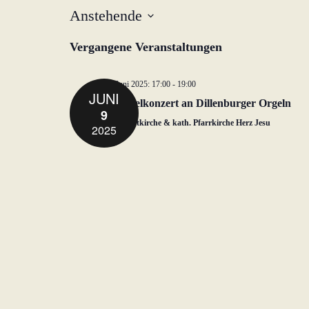
Anstehende
D
Vergangene Veranstaltungen
a
t
u
9. Juni 2025: 17:00
-
19:00
JUNI
m
Wandelkonzert an Dillenburger Orgeln
9
w
Ev. Stadtkirche & kath. Pfarrkirche Herz Jesu
2025
ä
h
l
e
n
.