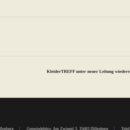
KleiderTREFF unter neuer Leitung wieder
llenburg
Gemeindebüro, Am Zwingel 3, 35683 Dillenburg
Telef