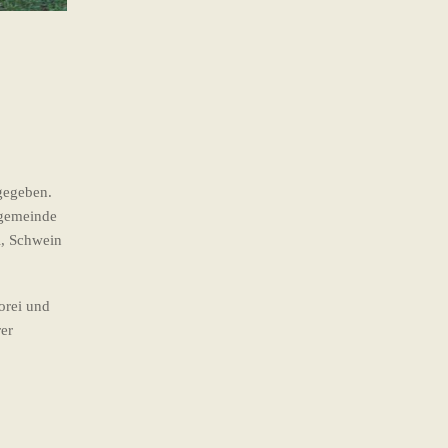
gegeben.
engemeinde
l, Schwein
orei und
er