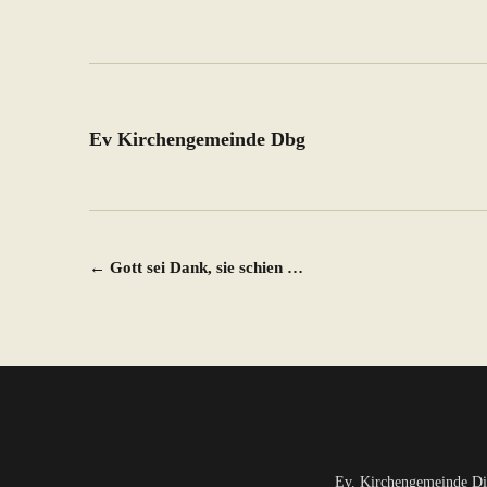
Ev Kirchengemeinde Dbg
Beitragsnavigation
←
Gott sei Dank, sie schien …
Ev. Kirchengemeinde Di