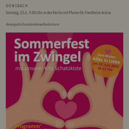
D O N S B A C H
Sonntag, 23.6., 9.00 Uhr, in der Kirche mit Pfarrer Dr. Friedhelm Ackva
#evangelischrundumdenwilhelmsturm