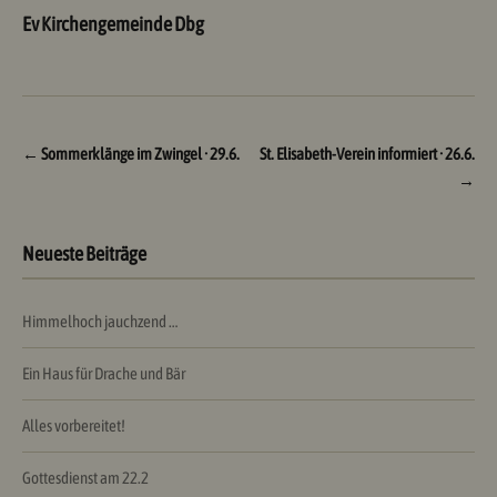
Ev Kirchengemeinde Dbg
Beitragsnavigation
←
Sommerklänge im Zwingel · 29.6.
St. Elisabeth-Verein informiert · 26.6.
→
Neueste Beiträge
Himmelhoch jauchzend …
Ein Haus für Drache und Bär
Alles vorbereitet!
Gottesdienst am 22.2