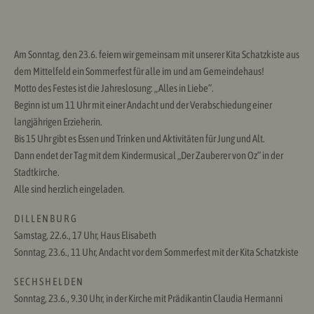
Am Sonntag, den 23.6. feiern wir gemeinsam mit unserer Kita Schatzkiste aus
dem Mittelfeld ein Sommerfest für alle im und am Gemeindehaus!
Motto des Festes ist die Jahreslosung: „Alles in Liebe“.
Beginn ist um 11 Uhr mit einer Andacht und der Verabschiedung einer
langjährigen Erzieherin.
Bis 15 Uhr gibt es Essen und Trinken und Aktivitäten für Jung und Alt.
Dann endet der Tag mit dem Kindermusical „Der Zauberer von Oz“ in der
Stadtkirche.
Alle sind herzlich eingeladen.
D I L L E N B U R G
Samstag, 22.6., 17 Uhr, Haus Elisabeth
Sonntag, 23.6., 11 Uhr, Andacht vor dem Sommerfest mit der Kita Schatzkiste
S E C H S H E L D E N
Sonntag, 23.6., 9.30 Uhr, in der Kirche mit Prädikantin Claudia Hermanni