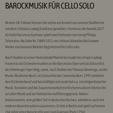
BAROCKMUSIK FÜR CELLO SOLO
Ab dem 28. Februar können Sie online ein Konzert aus unserer Stadtkirche
mit dem Cellisten Ludwig Frankmar genießen. Frankmar, der bereits 2017
als Solist bei uns zu Gast war, spielt zwei Fantasien von Georg Philipp
Telemann, die Suite Nr. 5 BWV 1011 von Johann Sebastian Bach sowie
Werke von Giovanni Battista Degli Antonii für Cello solo.
Nach Studien in seiner Heimatstadt Malmö bei Guido Vecchi war Ludwig
Frankmar als Orchestermusiker an der Barcelona Oper und als Solocellist
der Göteborger Oper tätig, sowie, nach Studien bei Thomas Demenga, an der
Musik-Akademie Basel, als Solocellist der Camerata Bern. 1995 verließ er
den Orchesterberuf und beschäftigte sich zunächst v.a. mit zeitgenössischer
Musik. Kontakte und die Zusammenarbeit mit Kirchenmusikern führten ihn
zur alten Musik und zur historischen Aufführungspraxis. Neben
Solokonzerten, zum großen Teil in deutschen Kirchen, arbeitet er auch mit
anderen Barockmusikern zusammen. Er lebt in Berlin und spielt auf einem
264 Jahre alten Barockcello von Louis Guersan (Paris 1756).