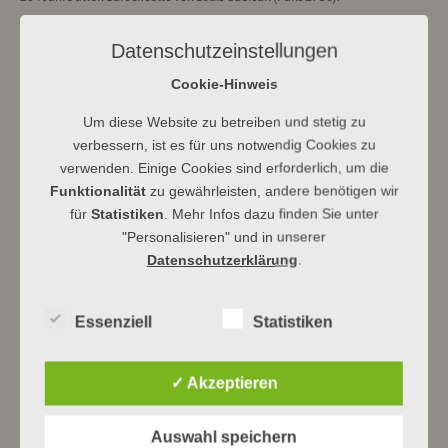
Ab dem 28. Februar ist das Konzert >hier abrufbar.
Datenschutzeinstellungen
Für freischaffende Musikerinnen und Musiker ist die Situation weiterhin
Cookie-Hinweis
angespannt. Aus diesem Grund bitten wir um eine Kollekte für die Aktion
Um diese Website zu betreiben und stetig zu
„Musikerinnen und Musiker in Not“. Spenden können auf folgendes Konto
verbessern, ist es für uns notwendig Cookies zu
bei der VR Bank Lahn-Dill eingezahlt werden: DE 41 5176 2434 0025 0564
verwenden. Einige Cookies sind erforderlich, um die
00 – Verwendungszweck „MusikerInnen in Not“.
Funktionalität
zu gewährleisten, andere benötigen wir
für
Statistiken
. Mehr Infos dazu finden Sie unter
"Personalisieren" und in unserer
Datenschutzerklärung
.
Essenziell
Statistiken
Ev Kirchengemeinde Dbg
✓ Akzeptieren
Auswahl speichern