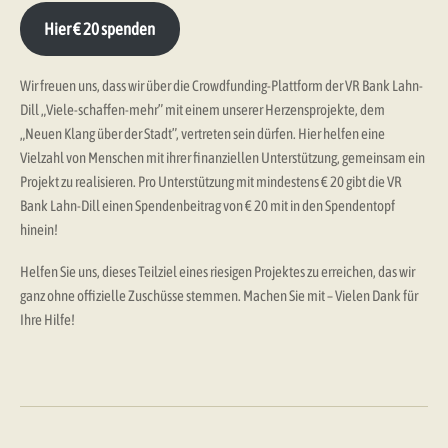
Hier € 20 spenden
Wir freuen uns, dass wir über die Crowdfunding-Plattform der VR Bank Lahn-
Dill „Viele-schaffen-mehr” mit einem unserer Herzensprojekte, dem
„Neuen Klang über der Stadt”, vertreten sein dürfen. Hier helfen eine
Vielzahl von Menschen mit ihrer finanziellen Unterstützung, gemeinsam ein
Projekt zu realisieren. Pro Unterstützung mit mindestens € 20 gibt die VR
Bank Lahn-Dill einen Spendenbeitrag von € 20 mit in den Spendentopf
hinein!
Helfen Sie uns, dieses Teilziel eines riesigen Projektes zu erreichen, das wir
ganz ohne offizielle Zuschüsse stemmen. Machen Sie mit – Vielen Dank für
Ihre Hilfe!