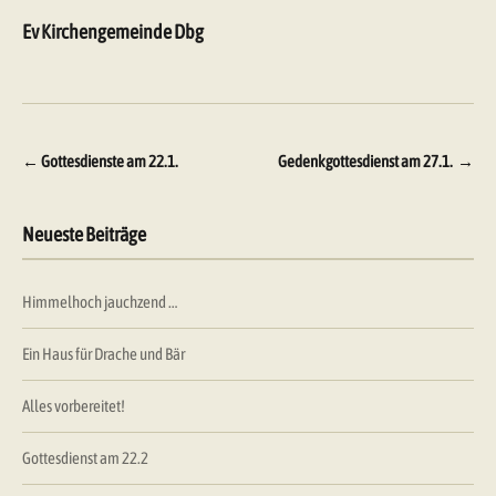
Ev Kirchengemeinde Dbg
Beitragsnavigation
←
Gottesdienste am 22.1.
Gedenkgottesdienst am 27.1.
→
Neueste Beiträge
Himmelhoch jauchzend …
Ein Haus für Drache und Bär
Alles vorbereitet!
Gottesdienst am 22.2