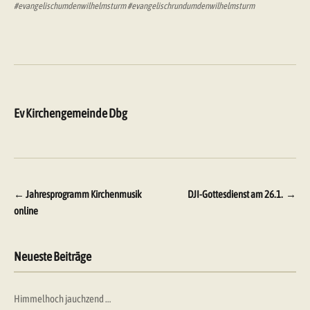
#evangelischumdenwilhelmsturm #evangelischrundumdenwilhelmsturm
Ev Kirchengemeinde Dbg
Beitragsnavigation
←
Jahresprogramm Kirchenmusik
DJI-Gottesdienst am 26.1.
→
online
Neueste Beiträge
Himmelhoch jauchzend …