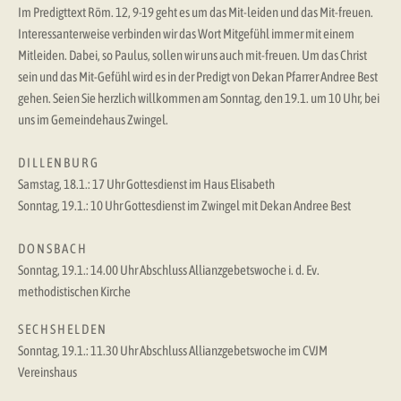
Im Predigttext Röm. 12, 9-19 geht es um das Mit-leiden und das Mit-freuen.
Interessanterweise verbinden wir das Wort Mitgefühl immer mit einem
Mitleiden. Dabei, so Paulus, sollen wir uns auch mit-freuen. Um das Christ
sein und das Mit-Gefühl wird es in der Predigt von Dekan Pfarrer Andree Best
gehen. Seien Sie herzlich willkommen am Sonntag, den 19.1. um 10 Uhr, bei
uns im Gemeindehaus Zwingel.
D I L L E N B U R G
Samstag, 18.1.: 17 Uhr Gottesdienst im Haus Elisabeth
Sonntag, 19.1.: 10 Uhr Gottesdienst im Zwingel mit Dekan Andree Best
D O N S B A C H
Sonntag, 19.1.: 14.00 Uhr Abschluss Allianzgebetswoche i. d. Ev.
methodistischen Kirche
S E C H S H E L D E N
Sonntag, 19.1.: 11.30 Uhr Abschluss Allianzgebetswoche im CVJM
Vereinshaus