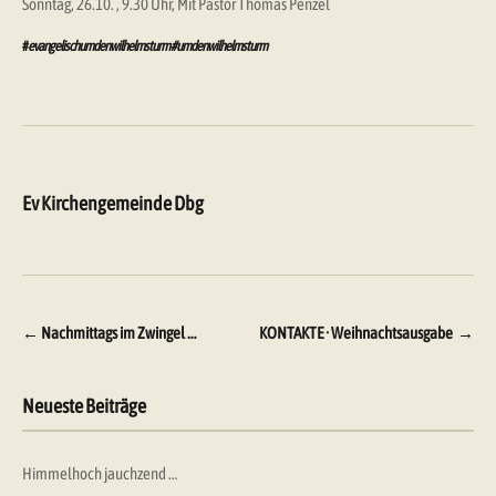
Sonntag, 26.10. , 9.30 Uhr, Mit Pastor Thomas Penzel
#
evangelischumdenwilhelmsturm #umdenwilhelmsturm
Ev Kirchengemeinde Dbg
Beitragsnavigation
←
Nachmittags im Zwingel …
KONTAKTE · Weihnachtsausgabe
→
Neueste Beiträge
Himmelhoch jauchzend …