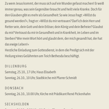
Zu wem Jesus kommt, der muss sich auf ein Wunder gefasst machen! Er weiß
immer genau, was sein Gegenüber braucht und heilt viele Kranke. Doch für
den Glauben gibt es mehr als Gesundheit: So wie Jesus fragt: »Willst du
gesund werden?«, fragt er: »Willst du mir vertrauen? Darf ich dein Herr und
Retter sein, dein Gott und dein Erlöser, dein König und dein Befreier? Glaubst
du mir? Vertraust du mir in Gesundheit und in Krankheit, im Leben und im
Sterben? Wer mein Wort hört und glaubt dem, der mich gesandt hat, der hat
das ewige Leben!«
Herzliche Einladung zum Gottesdienst, in dem die Predigt sich mit der
Heilung eines Gelähmten am Teich Bethesda beschäftigt.
D I L L E N B U R G
Samstag, 25.10., 17 Uhr, Haus Elisabeth
Sonntag, 26.10., 10 Uhr, Stadtkirche mit Pfarrer Schmidt
D O N S B A C H
Sonntag, 26.10., 10.00 Uhr, Kirche mit Prädikant René Pickenhahn
S E C H S H E L D E N