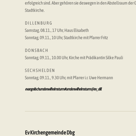
erfolgreich sind. Aber gehören sie deswegen in den Abstellraum der 
Stadtkirche.
D I L L E N B U R G
Samstag, 08.11., 17 Uhr, Haus Elisabeth
Sonntag, 09.11., 10 Uhr, Stadtkirche mit Pfarrer Fritz
D O N S B A C H
Sonntag, 09.11., 10.00 Uhr, Kirche mit Prädikantin Silke Pauli
S E C H S H E L D E N
Sonntag, 09.11., 9.30 Uhr, mit Pfarrer i.r. Uwe Hermann
evangelischumdenwilhelmsturm #umdenwilhelmsturm @ev_dill
Ev Kirchengemeinde Dbg