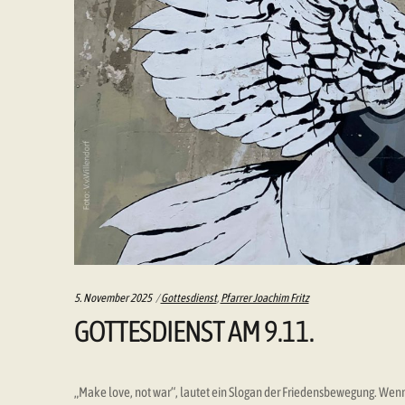
Categories:
5. November 2025
Gottesdienst
,
Pfarrer Joachim Fritz
GOTTESDIENST AM 9.11.
„Make love, not war“, lautet ein Slogan der Friedensbewegung. Wenn d