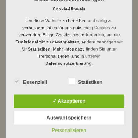
leitungsteam.html
Cookie-Hinweis
#evangelischrundumdenwilhelmsturm
Um diese Website zu betreiben und stetig zu
verbessern, ist es für uns notwendig Cookies zu
verwenden. Einige Cookies sind erforderlich, um die
Funktionalität
zu gewährleisten, andere benötigen wir
für
Statistiken
. Mehr Infos dazu finden Sie unter
"Personalisieren" und in unserer
Datenschutzerklärung
.
Ev Kirchengemeinde Dbg
Essenziell
Statistiken
✓ Akzeptieren
Beitragsnavigation
←
Ausstellung in der VR-Bank
V O R M E R K E N : Herbstmarkt am
5.11.
→
Auswahl speichern
Personalisieren
Neueste Beiträge