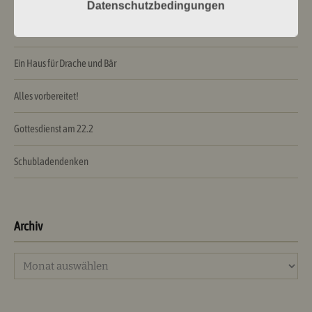
Datenschutzbedingungen
Himmelhoch jauchzend …
Ein Haus für Drache und Bär
Alles vorbereitet!
Gottesdienst am 22.2
Schubladendenken
Archiv
Archiv