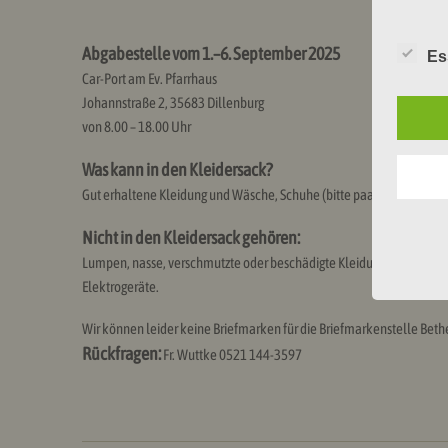
Abgabestelle vom 1.–6. September 2025
Es
Car-Port am Ev. Pfarrhaus
Johannstraße 2, 35683 Dillenburg
von 8.00 – 18.00 Uhr
Was kann in den Kleidersack?
Gut erhaltene Kleidung und Wäsche, Schuhe (bitte paar weise bündel
Nicht in den Kleidersack gehören:
Lumpen, nasse, verschmutzte oder beschädigte Kleidung und Wäsche,
Elektrogeräte.
Wir können leider keine Briefmarken für die Briefmarkenstelle Bet
Rückfragen:
Fr. Wuttke 0521 144-3597