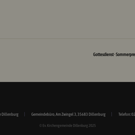
Gottesdienst · Sommerpre
e Dillenburg
Gemeindebüro, Am Zwingel 3, 35683 Dillenburg
Telefon: 0
© Ev. Kirchengemeinde Dillenburg 2025