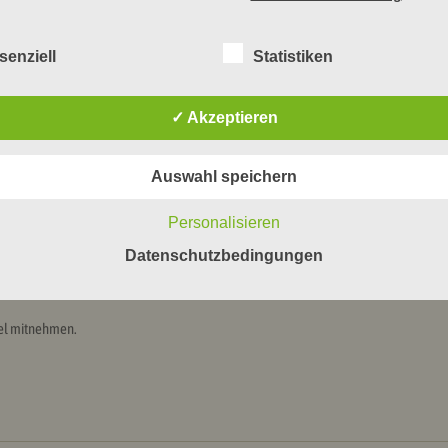
senziell
Statistiken
✓ Akzeptieren
Auswahl speichern
n), Handtaschen, Plüschtiere und Federbetten – jeweils gut (am besten in Säcken) v
Personalisieren
Datenschutzbedingungen
 Textilreste, abgetragene Schuhe, Einzelschuhe, Gummistiefel, Skischuhe, Klein- u
hel mitnehmen.