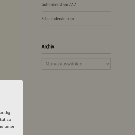
Gottesdienst am 22.2
Schubladendenken
Archiv
Archiv
wendig
tät
zu
ie unter