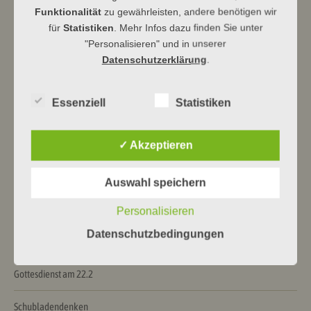
Funktionalität
zu gewährleisten, andere benötigen wir
für
Statistiken
. Mehr Infos dazu finden Sie unter
"Personalisieren" und in unserer
Datenschutzerklärung
.
Beitragsnavigation
←
Gottesdienste am 25.10.
Reformation · Gottesdienste am
31.10. und 1.11.
→
Essenziell
Statistiken
Neueste Beiträge
✓ Akzeptieren
Himmelhoch jauchzend …
Auswahl speichern
Ein Haus für Drache und Bär
Personalisieren
Datenschutzbedingungen
Alles vorbereitet!
Gottesdienst am 22.2
Schubladendenken