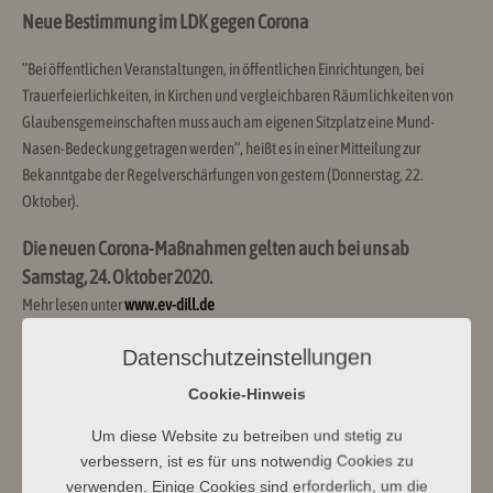
Neue Bestimmung im LDK gegen Corona
”Bei öffentlichen Veranstaltungen, in öffentlichen Einrichtungen, bei
Trauerfeierlichkeiten, in Kirchen und vergleichbaren Räumlichkeiten von
Glaubensgemeinschaften muss auch am eigenen Sitzplatz eine Mund-
Nasen-Bedeckung getragen werden“, heißt es in einer Mitteilung zur
Bekanntgabe der Regelverschärfungen von gestern (Donnerstag, 22.
Oktober).
Die neuen Corona-Maßnahmen gelten auch bei uns ab
Samstag, 24. Oktober 2020.
Mehr lesen unter
www.ev-dill.de
Datenschutzeinstellungen
Cookie-Hinweis
Um diese Website zu betreiben und stetig zu
verbessern, ist es für uns notwendig Cookies zu
Ev Kirchengemeinde Dbg
verwenden. Einige Cookies sind erforderlich, um die