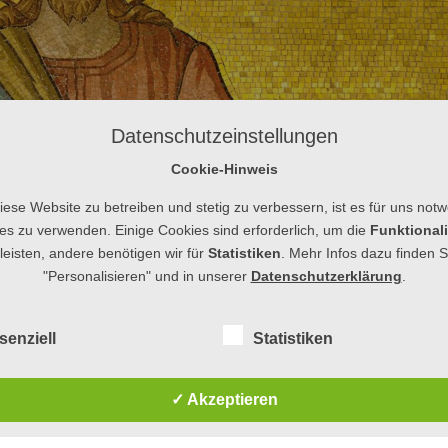
Datenschutzeinstellungen
Cookie-Hinweis
ese Website zu betreiben und stetig zu verbessern, ist es für uns not
es zu verwenden. Einige Cookies sind erforderlich, um die
Funktionali
eisten, andere benötigen wir für
Statistiken
. Mehr Infos dazu finden S
"Personalisieren" und in unserer
Datenschutzerklärung
.
senziell
Statistiken
 · EINTRAGEN AUF WARTELISTE MÖGLIC
✓ Akzeptieren
und um 18 Uhr in der katholischen Pfarrkirche Herz Jesu Dillenburg sind ausverkauf
evkirchedillenburg.church-events.de/
auf eine Warteliste eintragen zu lassen.Falls 