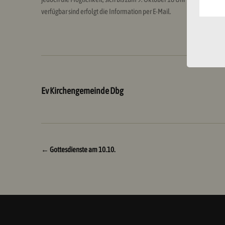
verfügbar sind erfolgt die Information per E-Mail.
Ev Kirchengemeinde Dbg
Beitragsnavigation
←
Gottesdienste am 10.10.