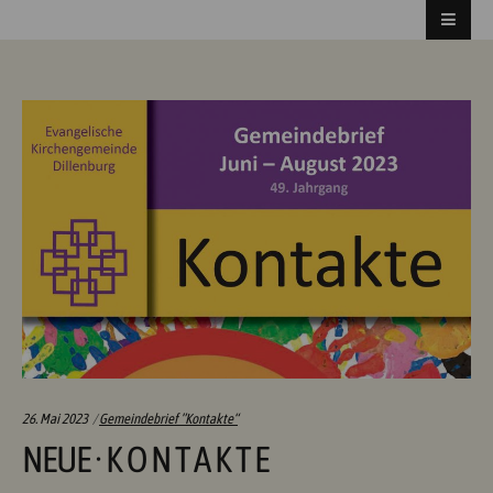
Categories:
26. Mai 2023
Gemeindebrief ”Kontakte“
NEUE · K O N T A K T E