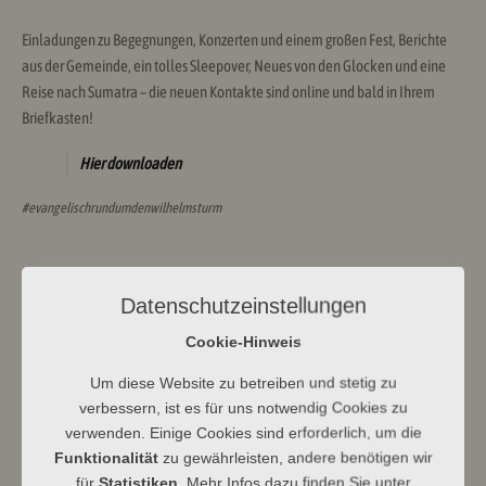
Einladungen zu Begegnungen, Konzerten und einem großen Fest, Berichte
aus der Gemeinde, ein tolles Sleepover, Neues von den Glocken und eine
Reise nach Sumatra – die neuen Kontakte sind online und bald in Ihrem
Briefkasten!
Hier downloaden
#evangelischrundumdenwilhelmsturm
Datenschutzeinstellungen
Cookie-Hinweis
Ev Kirchengemeinde Dbg
Um diese Website zu betreiben und stetig zu
verbessern, ist es für uns notwendig Cookies zu
verwenden. Einige Cookies sind erforderlich, um die
Funktionalität
zu gewährleisten, andere benötigen wir
für
Statistiken
. Mehr Infos dazu finden Sie unter