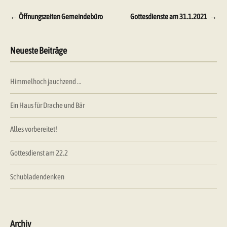
Beitragsnavigation
←
Öffnungszeiten Gemeindebüro
Gottesdienste am 31.1.2021
→
Neueste Beiträge
Himmelhoch jauchzend …
Ein Haus für Drache und Bär
Alles vorbereitet!
Gottesdienst am 22.2
Schubladendenken
Archiv