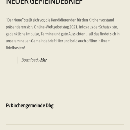
NEUER GEMEINDEBRIEF
”Der Neue“ stellt sich vor, die Kandidierenden für den Kirchenvorstand
präsentieren sich, Online-Weltgebetstag 2021, Infos aus der Schatzkiste,
gedankliche Impulse, Termine und gute Aussichten … all das findet sich in
unserem neuen Gemeindebrief: Hier und bald auch offline in Ihrem
Briefkasten!
Download >
hier
Ev Kirchengemeinde Dbg