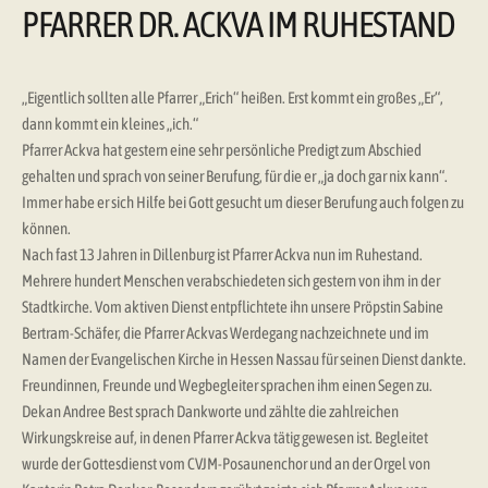
PFARRER DR. ACKVA IM RUHESTAND
„Eigentlich sollten alle Pfarrer „Erich“ heißen. Erst kommt ein großes „Er“,
dann kommt ein kleines „ich.“
Pfarrer Ackva hat gestern eine sehr persönliche Predigt zum Abschied
gehalten und sprach von seiner Berufung, für die er „ja doch gar nix kann“.
Immer habe er sich Hilfe bei Gott gesucht um dieser Berufung auch folgen zu
können.
Nach fast 13 Jahren in Dillenburg ist Pfarrer Ackva nun im Ruhestand.
Mehrere hundert Menschen verabschiedeten sich gestern von ihm in der
Stadtkirche. Vom aktiven Dienst entpflichtete ihn unsere Pröpstin Sabine
Bertram-Schäfer, die Pfarrer Ackvas Werdegang nachzeichnete und im
Namen der Evangelischen Kirche in Hessen Nassau für seinen Dienst dankte.
Freundinnen, Freunde und Wegbegleiter sprachen ihm einen Segen zu.
Dekan Andree Best sprach Dankworte und zählte die zahlreichen
Wirkungskreise auf, in denen Pfarrer Ackva tätig gewesen ist. Begleitet
wurde der Gottesdienst vom CVJM-Posaunenchor und an der Orgel von