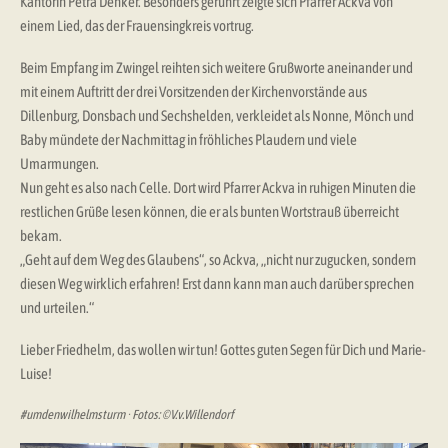
Kantorin Petra Denker. Besonders gerührt zeigte sich Pfarrer Ackva von
einem Lied, das der Frauensingkreis vortrug.
Beim Empfang im Zwingel reihten sich weitere Grußworte aneinander und
mit einem Auftritt der drei Vorsitzenden der Kirchenvorstände aus
Dillenburg, Donsbach und Sechshelden, verkleidet als Nonne, Mönch und
Baby mündete der Nachmittag in fröhliches Plaudern und viele
Umarmungen.
Nun geht es also nach Celle. Dort wird Pfarrer Ackva in ruhigen Minuten die
restlichen Grüße lesen können, die er als bunten Wortstrauß überreicht
bekam.
„Geht auf dem Weg des Glaubens“, so Ackva, „nicht nur zugucken, sondern
diesen Weg wirklich erfahren! Erst dann kann man auch darüber sprechen
und urteilen.“
Lieber Friedhelm, das wollen wir tun! Gottes guten Segen für Dich und Marie-
Luise!
#umdenwilhelmsturm · Fotos: ©V.v.Willendorf