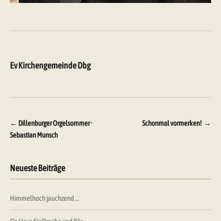
Ev Kirchengemeinde Dbg
Beitragsnavigation
←
Dillenburger Orgelsommer ·
Schonmal vormerken!
→
Sebastian Munsch
Neueste Beiträge
Himmelhoch jauchzend …