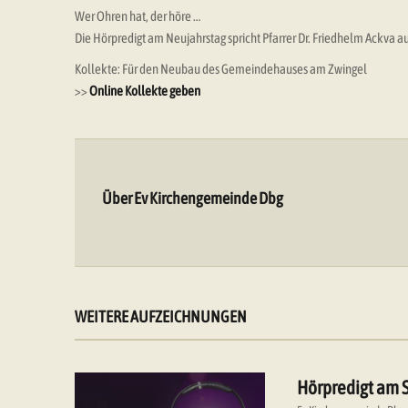
Wer Ohren hat, der höre …
Die Hörpredigt am Neujahrstag spricht Pfarrer Dr. Friedhelm Ackva
Kollekte: Für den Neubau des Gemeindehauses am Zwingel
>>
Online Kollekte geben
Über Ev Kirchengemeinde Dbg
WEITERE AUFZEICHNUNGEN
Hörpredigt am 