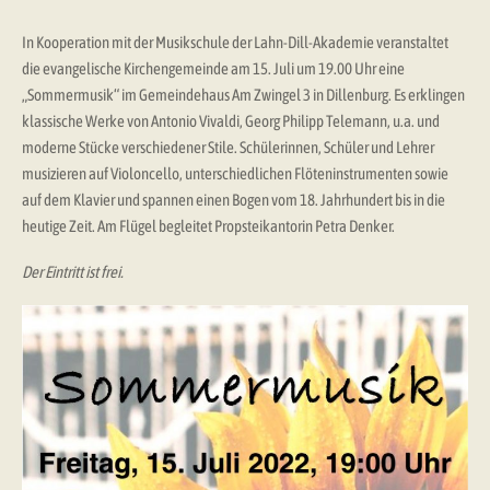
In Kooperation mit der Musikschule der Lahn-Dill-Akademie veranstaltet
die evangelische Kirchengemeinde am 15. Juli um 19.00 Uhr eine
„Sommermusik“ im Gemeindehaus Am Zwingel 3 in Dillenburg. Es erklingen
klassische Werke von Antonio Vivaldi, Georg Philipp Telemann, u.a. und
moderne Stücke verschiedener Stile. Schülerinnen, Schüler und Lehrer
musizieren auf Violoncello, unterschiedlichen Flöteninstrumenten sowie
auf dem Klavier und spannen einen Bogen vom 18. Jahrhundert bis in die
heutige Zeit. Am Flügel begleitet Propsteikantorin Petra Denker.
Der Eintritt ist frei.