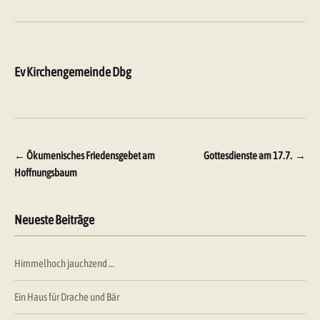
Ev Kirchengemeinde Dbg
Beitragsnavigation
←
Ökumenisches Friedensgebet am
Gottesdienste am 17.7.
→
Hoffnungsbaum
Neueste Beiträge
Himmelhoch jauchzend …
Ein Haus für Drache und Bär