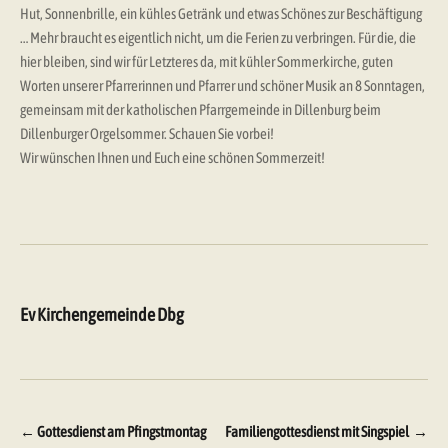
Hut, Sonnenbrille, ein kühles Getränk und etwas Schönes zur Beschäftigung
… Mehr braucht es eigentlich nicht, um die Ferien zu verbringen. Für die, die
hier bleiben, sind wir für Letzteres da, mit kühler Sommerkirche, guten
Worten unserer Pfarrerinnen und Pfarrer und schöner Musik an 8 Sonntagen,
gemeinsam mit der katholischen Pfarrgemeinde in Dillenburg beim
Dillenburger Orgelsommer. Schauen Sie vorbei!
Wir wünschen Ihnen und Euch eine schönen Sommerzeit!
Ev Kirchengemeinde Dbg
Beitragsnavigation
←
Gottesdienst am Pfingstmontag
Familiengottesdienst mit Singspiel
→