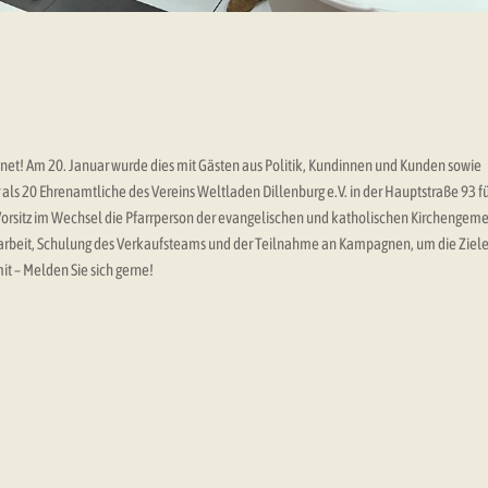
net! Am 20. Januar wurde dies mit Gästen aus Politik, Kundinnen und Kunden sowie
 als 20 Ehrenamtliche des Vereins Weltladen Dillenburg e.V. in der Hauptstraße 93 f
 Vorsitz im Wechsel die Pfarrperson der evangelischen und katholischen Kirchengeme
sarbeit, Schulung des Verkaufsteams und der Teilnahme an Kampagnen, um die Ziele
t – Melden Sie sich gerne!