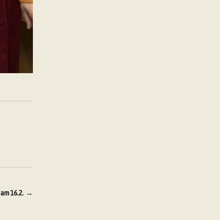
 am 16.2.
→