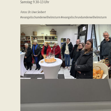
Samstag: 9.30–13 Uhr
Fotos: Dr. Uwe Seibert
#evangelischumdenwilhelmsturm #evangelischrundumdenwilhelmsturm