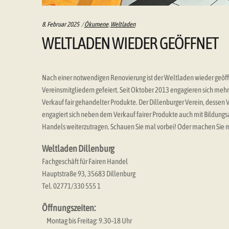
Categories:
8. Februar 2025
Ökumene
,
Weltladen
WELTLADEN WIEDER GEÖFFNET
Nach einer notwendigen Renovierung ist der Weltladen wieder geöff
Vereinsmitgliedern gefeiert. Seit Oktober 2013 engagieren sich mehr
Verkauf fair gehandelter Produkte. Der Dillenburger Verein, dessen
engagiert sich neben dem Verkauf fairer Produkte auch mit Bildung
Handels weiterzutragen. Schauen Sie mal vorbei! Oder machen Sie mi
Weltladen Dillenburg
Fachgeschäft für Fairen Handel
Hauptstraße 93, 35683 Dillenburg
Tel. 02771/330 555 1
Öffnungszeiten:
Montag bis Freitag: 9.30–18 Uhr