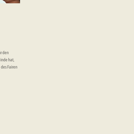
ür den
inde hat,
 des Fairen