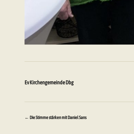
Ev Kirchengemeinde Dbg
Beitragsnavigation
←
Die Stimme stärken mit Daniel Sans