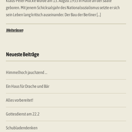
Klaus-Peter Mücke wurde am 13. August 1933 in Halle an der Saale
geboren. Mit jenem Schicksalsjahr des Nationalsozialismus setzte er sich
sein Leben lang kritisch auseinander. Der Bau der Berliner […]
Weiterlesen
Neueste Beiträge
Himmelhoch jauchzend …
Ein Haus für Drache und Bär
Alles vorbereitet!
Gottesdienst am 22.2
Schubladendenken