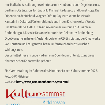
musikalische Ausbildung erweiterte Jasmin Neubauer durch Orgelkurse u.a.
bei Hans-Ola Ericsson, Ion Laukvik, Michael Radulescu und Lionel Rogg. Die
Stipendiatin der Richard-Wagner-Stiftung Bayreuth wirkte bereits als
Kantorin im Dekanat Fürstenfeldbruck und in den Kirchenkreisen Wetzlar
und Braunfels. Seit 2017 ist Jasmin Neubauer Kantorin an St. Jakob in
Rothenburg o.d.T. sowie Dekanatskantorin des Dekanates Rothenburg.
Orgelkonzerte im In- und Ausland sowie eine CD-Einspielung der Orgelwerke
von Christian Ridil zeugen von ihrem umfangreichen künstlerischen
Wirkungskreis.
Der Eintritt ist frei, am Ende wird um eine Spende zur Unterstützung dieser
ökumenischen Konzertreihe gebeten.
Eine Veranstaltung im Rahmen des Mittelhessischen Kultursommers 2023.
Foto: © W. Pfitzinger
Website:
http://www.jasminneubauer.de/vita.html