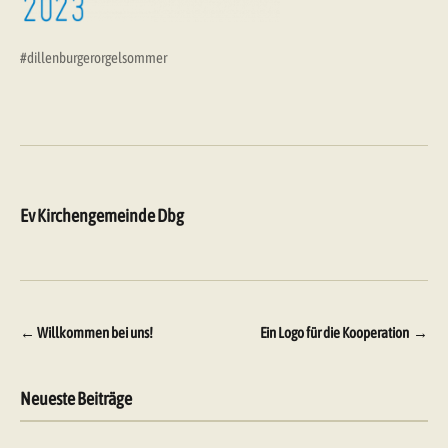
#dillenburgerorgelsommer
Ev Kirchengemeinde Dbg
Beitragsnavigation
←
Willkommen bei uns!
Ein Logo für die Kooperation
→
Neueste Beiträge