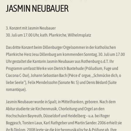
JASMIN NEUBAUER
3. Konzert mit Jasmin Neubauer
30. Juli um 17.00 Uhr, kath. Pfarrkirche, Wilhelmsplatz
Das dritte Konzert beim Dillenburger Orgelsommer in der katholischen
Pfarrkirche Herz Jesu Dillenburg am kommenden Sonntag, 30. Juli um 17.00
Uhr gestaltet die Kantorin Jasmin Neubauer aus Rothenburg o.d.T. Ihr
Programm umfasst Werke von Dietrich Buxtehude (Präludium, Fuge und
Ciacona C-Dur), Johann Sebastian Bach (Pièce d‘ orgue, „Schmücke dich, o
liebe Seele“), Felix Mendelssohn (Sonate Nr. 5) und Denis Bédard (Suite
romantique).
Jasmin Neubauer wurde in Spalt, in Mittelfranken, geboren. Nach dem
Abitur studierte sie Kirchenmusik, Chorleitung und Orgel an den
Hochschulen Bayreuth, Düsseldorf und Heidelberg – u.a. bei Roger
Boggasch, Torsten Laux, Karl Rathgeber und Martin Sander. 2006 erhielt sie
ihr B-Diplom, 2008 legte sie die kirchenmusikalische A-Prüfung ab. Ihre