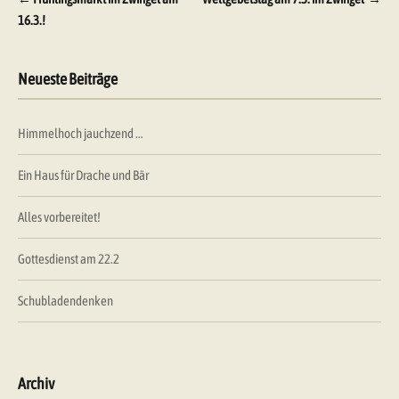
Beitragsnavigation
16.3.!
Neueste Beiträge
Himmelhoch jauchzend …
Ein Haus für Drache und Bär
Alles vorbereitet!
Gottesdienst am 22.2
Schubladendenken
Archiv