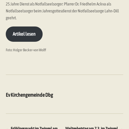
25 Jahre Dienst als Notfallseelsorger: Pfarrer Dr. Friedhelm Ackva als
Notfallseelsorger beim Jahresgottesdienst der Notfallseelsorge Lahn-Dill
geehrt.
Artikel lesen
Foto: Holger Becker-von Wolff
Ev Kirchengemeinde Dbg
←
Frühlingsmarkt im Zwingel am
Weltgebetstag am 7.3. im Zwingel
→