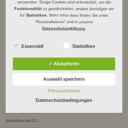
verwenden. Einige Cookies sind erforderlich, um die
Ev Kirchengemeinde Dbg
Funktionalität
zu gewährleisten, andere benötigen wir
für
Statistiken
. Mehr Infos dazu finden Sie unter
"Personalisieren" und in unserer
Datenschutzerklärung
.
Beitragsnavigation
←
KleiderTREFF unter neuer Leitung
Gottesdienste am 13.9.
→
wiedereröffnet
Essenziell
Statistiken
Neueste Beiträge
✓ Akzeptieren
Auswahl speichern
Himmelhoch jauchzend …
Personalisieren
Ein Haus für Drache und Bär
Datenschutzbedingungen
Alles vorbereitet!
Gottesdienst am 22.2