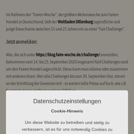
Im Rahmen der ”Fairen Woche“, der größten Aktionswoche zum Fairen
Handel in Deutschland, lädt der
Weltladen Dillenburg
Jugendliche und
junge Erwachsene zwischen 15 und 25 Jahren ein zu einer ”Fair Challenge“.
Jetzt anmelden:
Alle, die sich unter
https://blog.faire-woche.de/challenge/
anmelden,
bekommen vom 14. bis 25. September 2020 insgesamt fünf Challenges rund
um den Fairen Handel zugeschickt. Diese kann man alleine oder zusammen
mit anderen lösen. Wer alle Challenges bis zum 30. September löst, nimmt
an der Ermittlung der Gewinner teil – es warten tolle Preise auf Euch, wie z.B.
Eventgutscheine im Wert von bis zu 500 Euro.
Datenschutzeinstellungen
Cookie-Hinweis
Um diese Website zu betreiben und stetig zu
verbessern, ist es für uns notwendig Cookies zu