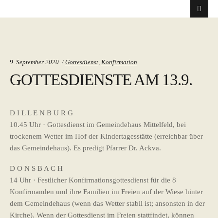
Categories:
9. September 2020
Gottesdienst
,
Konfirmation
GOTTESDIENSTE AM 13.9.
D I L L E N B U R G
10.45 Uhr · Gottesdienst im Gemeindehaus Mittelfeld, bei
trockenem Wetter im Hof der Kindertagesstätte (erreichbar über
das Gemeindehaus). Es predigt Pfarrer Dr. Ackva.
D O N S B A C H
14 Uhr · Festlicher Konfirmationsgottesdienst für die 8
Konfirmanden und ihre Familien im Freien auf der Wiese hinter
dem Gemeindehaus (wenn das Wetter stabil ist; ansonsten in der
Kirche). Wenn der Gottesdienst im Freien stattfindet, können