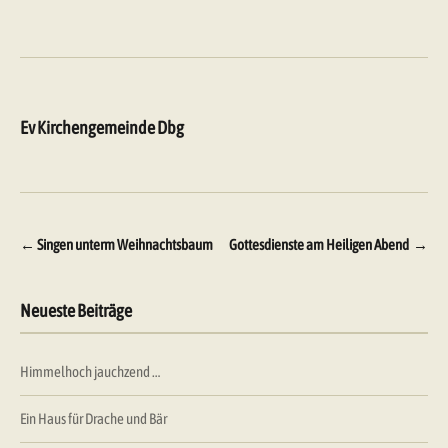
Ev Kirchengemeinde Dbg
Beitragsnavigation
←
Singen unterm Weihnachtsbaum
Gottesdienste am Heiligen Abend
→
Neueste Beiträge
Himmelhoch jauchzend …
Ein Haus für Drache und Bär