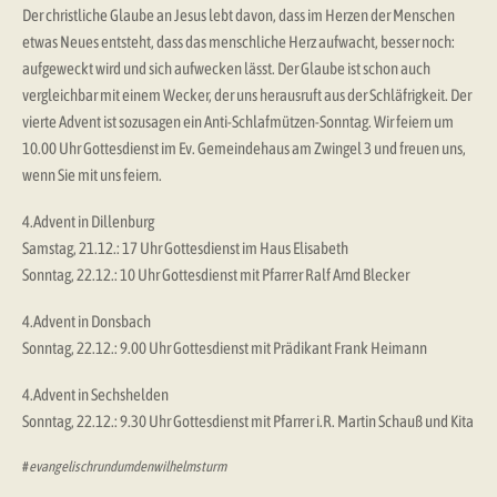
Der christliche Glaube an Jesus lebt davon, dass im Herzen der Menschen
etwas Neues entsteht, dass das menschliche Herz aufwacht, besser noch:
aufgeweckt wird und sich aufwecken lässt. Der Glaube ist schon auch
vergleichbar mit einem Wecker, der uns herausruft aus der Schläfrigkeit. Der
vierte Advent ist sozusagen ein Anti-Schlafmützen-Sonntag. Wir feiern um
10.00 Uhr Gottesdienst im Ev. Gemeindehaus am Zwingel 3 und freuen uns,
wenn Sie mit uns feiern.
4.Advent in Dillenburg
Samstag, 21.12.: 17 Uhr Gottesdienst im Haus Elisabeth
Sonntag, 22.12.: 10 Uhr Gottesdienst mit Pfarrer Ralf Arnd Blecker
4.Advent in Donsbach
Sonntag, 22.12.: 9.00 Uhr Gottesdienst mit Prädikant Frank Heimann
4.Advent in Sechshelden
Sonntag, 22.12.: 9.30 Uhr Gottesdienst mit Pfarrer i.R. Martin Schauß und Kita
#
evangelischrundumdenwilhelmsturm