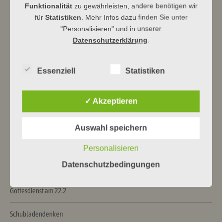
Funktionalität
zu gewährleisten, andere benötigen wir
für
Statistiken
. Mehr Infos dazu finden Sie unter
"Personalisieren" und in unserer
Datenschutzerklärung
.
Beitragsnavigation
←
Wir im TV und Radio …
Gottesdienst zum 4. Advent
→
Essenziell
Statistiken
Neueste Beiträge
✓ Akzeptieren
Himmelhoch jauchzend …
Auswahl speichern
Ein Haus für Drache und Bär
Personalisieren
Datenschutzbedingungen
Alles vorbereitet!
Gottesdienst am 22.2
Schubladendenken