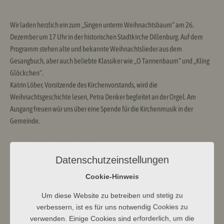
Wir laden herzlich ein zum „Singen unterm Weihnachtsbaum“ am 26.
Dezember um 17 Uhr in der historischen Stadtkirche Dillenburg. Auf dem
Programm stehen alte und bekannte Weihnachtslieder aus dem
Gesangbuch, aber auch beliebte Klassiker wie „O Tannenbaum“ und „Kling
Glöckchen“.
Katrin Löber, Vorsitzende des Kirchenvorstands, wird die
Weihnachtsgeschichte lesen, Petra Denker begleitet an der Orgel. Am
Ausgang freuen wür uns über eine Spende für die Kirchenmusik in der
Gemeinde.
#evangelischrundumdenwilhelmsturm
Datenschutzeinstellungen
Cookie-Hinweis
Um diese Website zu betreiben und stetig zu
verbessern, ist es für uns notwendig Cookies zu
verwenden. Einige Cookies sind erforderlich, um die
Ev Kirchengemeinde Dbg