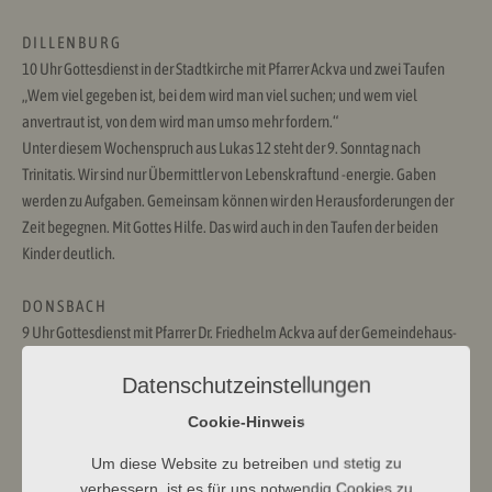
D I L L E N B U R G
10 Uhr Gottesdienst in der Stadtkirche mit Pfarrer Ackva und zwei Taufen
„Wem viel gegeben ist, bei dem wird man viel suchen; und wem viel
anvertraut ist, von dem wird man umso mehr fordern.“
Unter diesem Wochenspruch aus Lukas 12 steht der 9. Sonntag nach
Trinitatis. Wir sind nur Übermittler von Lebenskraftund -energie. Gaben
werden zu Aufgaben. Gemeinsam können wir den Herausforderungen der
Zeit begegnen. Mit Gottes Hilfe. Das wird auch in den Taufen der beiden
Kinder deutlich.
D O N S B A C H
9 Uhr Gottesdienst mit Pfarrer Dr. Friedhelm Ackva auf der Gemeindehaus-
Wiese.
Datenschutzeinstellungen
Cookie-Hinweis
Um diese Website zu betreiben und stetig zu
verbessern, ist es für uns notwendig Cookies zu