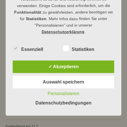
verwenden. Einige Cookies sind erforderlich, um die
Ev Kirchengemeinde Dbg
Funktionalität
zu gewährleisten, andere benötigen wir
für
Statistiken
. Mehr Infos dazu finden Sie unter
"Personalisieren" und in unserer
Datenschutzerklärung
.
Beitragsnavigation
←
Dillenburger Orgelsommer · Petra
Gottesdienste am 21.8.
→
Essenziell
Statistiken
Denker
✓ Akzeptieren
Neueste Beiträge
Auswahl speichern
Himmelhoch jauchzend …
Personalisieren
Ein Haus für Drache und Bär
Datenschutzbedingungen
Alles vorbereitet!
Gottesdienst am 22.2