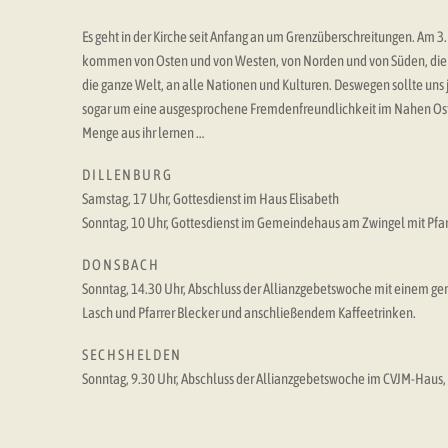
Es geht in der Kirche seit Anfang an um Grenzüberschreitungen. Am 
kommen von Osten und von Westen, von Norden und von Süden, die zu T
die ganze Welt, an alle Nationen und Kulturen. Deswegen sollte uns j
sogar um eine ausgesprochene Fremdenfreundlichkeit im Nahen Oste
Menge aus ihr lernen …
D I L L E N B U R G
Samstag, 17 Uhr, Gottesdienst im Haus Elisabeth
Sonntag, 10 Uhr, Gottesdienst im Gemeindehaus am Zwingel mit Pfar
D O N S B A C H
Sonntag, 14.30 Uhr, Abschluss der Allianzgebetswoche mit einem gem
Lasch und Pfarrer Blecker und anschließendem Kaffeetrinken.
S E C H S H E L D E N
Sonntag, 9.30 Uhr, Abschluss der Allianzgebetswoche im CVJM-Haus,