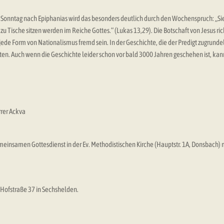
3. Sonntag nach Epiphanias wird das besonders deutlich durch den Wochenspruch: „S
ische sitzen werden im Reiche Gottes.“ (Lukas 13,29). Die Botschaft von Jesus rich
ede Form von Nationalismus fremd sein. In der Geschichte, die der Predigt zugrundel
n. Auch wenn die Geschichte leider schon vor bald 3000 Jahren geschehen ist, ka
rer Ackva
einsamen Gottesdienst in der Ev. Methodistischen Kirche (Hauptstr. 1A, Donsbach) m
 Hofstraße 37 in Sechshelden.