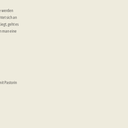
ie werden
tet sich an
iegt, geht es
nn man eine
it Pastorin