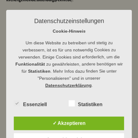
D O N S B A C H
Datenschutzeinstellungen
9 Uhr Gottesdienst in der Kirche mit Pfarrer Dr. Ackva
Mit verpflichtender 3G-Regel (es wird kontrolliert). Es gelten dazu die
Cookie-Hinweis
aktuellen Hygiene- und Abstandsregeln.
Um diese Website zu betreiben und stetig zu
Anmeldung erforderlich:
verbessern, ist es für uns notwendig Cookies zu
Tel. 35990 oder
verwenden. Einige Cookies sind erforderlich, um die
kirchengemeinde.donsbach@ekhn.de
. Es werden keine weiteren Daten
Funktionalität
zu gewährleisten, andere benötigen wir
erfasst.
für
Statistiken
. Mehr Infos dazu finden Sie unter
"Personalisieren" und in unserer
Datenschutzerklärung
.
Essenziell
Statistiken
Ev Kirchengemeinde Dbg
✓ Akzeptieren