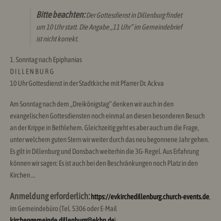
Bitte beachten:
Der Gottesdienst in Dillenburg findet
um 10 Uhr statt. Die Angabe „11 Uhr” im Gemeindebrief
ist nicht korrekt.
1. Sonntag nach Epiphanias
D I L L E N B U R G
10 Uhr Gottesdienst in der Stadtkirche mit Pfarrer Dr. Ackva
Am Sonntag nach dem „Dreikönigstag“ denken wir auch in den
evangelischen Gottesdiensten noch einmal an diesen besonderen Besuch
an der Krippe in Bethlehem. Gleichzeitig geht es aber auch um die Frage,
unter welchem guten Stern wir weiter durch das neu begonnene Jahr gehen.
Es gilt in Dillenburg und Donsbach weiterhin die 3G-Regel. Aus Erfahrung
können wir sagen: Es ist auch bei den Beschränkungen noch Platz in den
Kirchen …
Anmeldung
erforderlich:
https://evkirchedillenburg.church-events.de
,
im Gemeindebüro (Tel. 5306 oder E-Mail
kirchengemeinde.dillenburg@ekhn.de
).