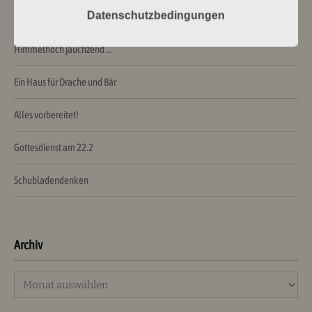
Neueste Beiträge
Datenschutzbedingungen
Himmelhoch jauchzend …
Ein Haus für Drache und Bär
Alles vorbereitet!
Gottesdienst am 22.2
Schubladendenken
Archiv
Archiv