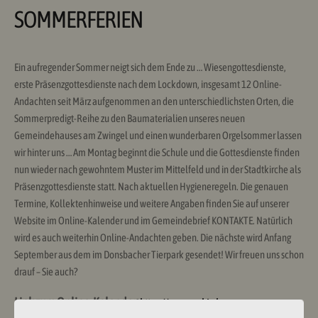
SOMMERFERIEN
Ein aufregender Sommer neigt sich dem Ende zu … Wiesengottesdienste,
erste Präsenzgottesdienste nach dem Lockdown, insgesamt 12 Online-
Andachten seit März aufgenommen an den unterschiedlichsten Orten, die
Sommerpredigt-Reihe zu den Baumaterialien unseres neuen
Gemeindehauses am Zwingel und einen wunderbaren Orgelsommer lassen
wir hinter uns … Am Montag beginnt die Schule und die Gottesdienste finden
nun wieder nach gewohntem Muster im Mittelfeld und in der Stadtkirche als
Präsenzgottesdienste statt. Nach aktuellen Hygieneregeln. Die genauen
Termine, Kollektenhinweise und weitere Angaben finden Sie auf unserer
Website im Online-Kalender und im Gemeindebrief KONTAKTE. Natürlich
wird es auch weiterhin Online-Andachten geben. Die nächste wird Anfang
September aus dem im Donsbacher Tierpark gesendet! Wir freuen uns schon
drauf – Sie auch?
Link zum Online-Kalender:
https://www.ev-kirche-