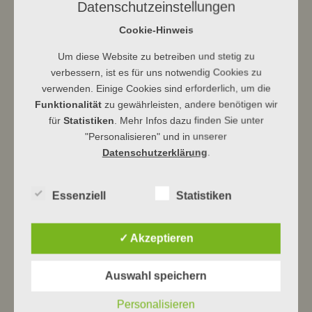
dillenburg.de/veranstaltungen/
Datenschutzeinstellungen
Cookie-Hinweis
Kommender Gottesdienst:
10. Sonntag nach Trinitatis · Israel-Sonntag
Um diese Website zu betreiben und stetig zu
16. August in der Stadtkirche, 10:00 Uhr
verbessern, ist es für uns notwendig Cookies zu
verwenden. Einige Cookies sind erforderlich, um die
Funktionalität
zu gewährleisten, andere benötigen wir
für
Statistiken
. Mehr Infos dazu finden Sie unter
"Personalisieren" und in unserer
Datenschutzerklärung
.
Ev Kirchengemeinde Dbg
Essenziell
Statistiken
✓ Akzeptieren
Beitragsnavigation
←
Chorleiterschule: Neuer Kurs ab
Neuer Kindertreff · ab 23.8.
→
5.9.2020
Auswahl speichern
Personalisieren