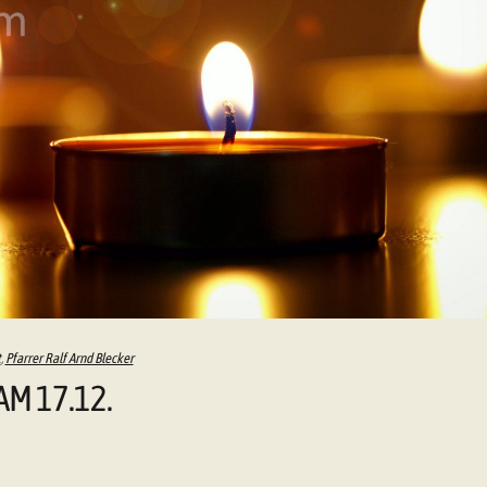
t
,
Pfarrer Ralf Arnd Blecker
AM 17.12.