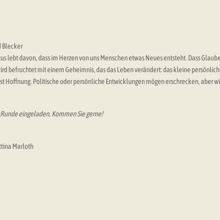
d Blecker
us lebt davon, dass im Herzen von uns Menschen etwas Neues entsteht. Dass Glaube
ird befruchtet mit einem Geheimnis, das das Leben verändert: das kleine persönlic
hst Hoffnung. Politische oder persönliche Entwicklungen mögen erschrecken, aber w
er Runde eingeladen. Kommen Sie gerne!
ttina Marloth