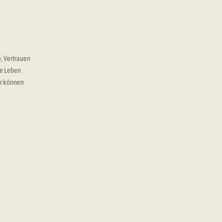
, Vertrauen
he Leben
ir können