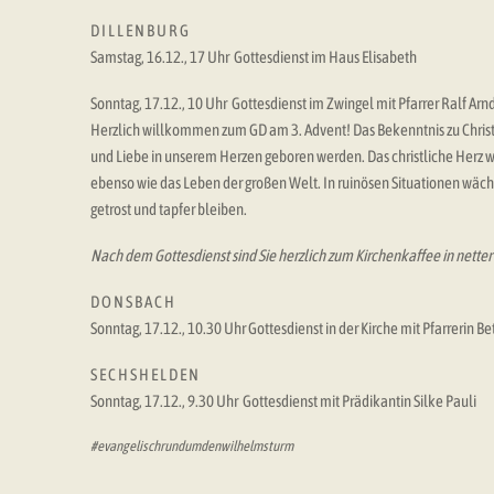
D I L L E N B U R G
Samstag, 16.12., 17 Uhr Gottesdienst im Haus Elisabeth
Sonntag, 17.12., 10 Uhr Gottesdienst im Zwingel mit Pfarrer Ralf Arn
Herzlich willkommen zum GD am 3. Advent! Das Bekenntnis zu Christ
und Liebe in unserem Herzen geboren werden. Das christliche Herz w
ebenso wie das Leben der großen Welt. In ruinösen Situationen wäc
getrost und tapfer bleiben.
Nach dem Gottesdienst sind Sie herzlich zum Kirchenkaffee in nett
D O N S B A C H
Sonntag, 17.12., 10.30 Uhr Gottesdienst in der Kirche mit Pfarrerin Be
S E C H S H E L D E N
Sonntag, 17.12., 9.30 Uhr Gottesdienst mit Prädikantin Silke Pauli
#evangelischrundumdenwilhelmsturm