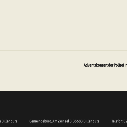
Adventskonzert der Polizei 
e Dillenburg
Gemeindebüro, Am Zwingel 3, 35683 Dillenburg
Telefon: 0