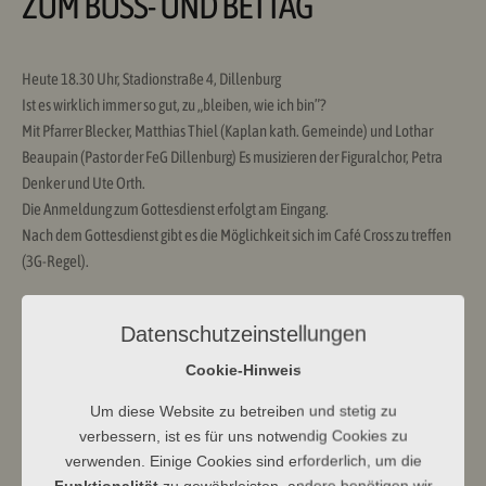
ZUM BUSS- UND BETTAG
Heute 18.30 Uhr, Stadionstraße 4, Dillenburg
Ist es wirklich immer so gut, zu „bleiben, wie ich bin”?
Mit Pfarrer Blecker, Matthias Thiel (Kaplan kath. Gemeinde) und Lothar
Beaupain (Pastor der FeG Dillenburg) Es musizieren der Figuralchor, Petra
Denker und Ute Orth.
Die Anmeldung zum Gottesdienst erfolgt am Eingang.
Nach dem Gottesdienst gibt es die Möglichkeit sich im Café Cross zu treffen
(3G-Regel).
Datenschutzeinstellungen
Cookie-Hinweis
Um diese Website zu betreiben und stetig zu
Ev Kirchengemeinde Dbg
verbessern, ist es für uns notwendig Cookies zu
verwenden. Einige Cookies sind erforderlich, um die
Funktionalität
zu gewährleisten, andere benötigen wir