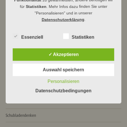
für
Statistiken
. Mehr Infos dazu finden Sie unter
"Personalisieren" und in unserer
Beitragsnavigation
←
11. Dillspitze · Am 14.11. ab 9:30
Gottesdienste am 21.11. ·
Datenschutzerklärung
.
Ewigkeitssonntag
→
Essenziell
Statistiken
Neueste Beiträge
✓ Akzeptieren
Himmelhoch jauchzend …
Auswahl speichern
Ein Haus für Drache und Bär
Personalisieren
Alles vorbereitet!
Datenschutzbedingungen
Gottesdienst am 22.2
Schubladendenken