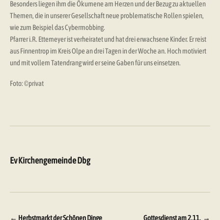
Besonders liegen ihm die Ökumene am Herzen und der Bezug zu aktuellen
Themen, die in unserer Gesellschaft neue problematische Rollen spielen,
wie zum Beispiel das Cybermobbing.
Pfarrer i.R. Ettemeyer ist verheiratet und hat drei erwachsene Kinder. Er reist
aus Finnentrop im Kreis Olpe an drei Tagen in der Woche an. Hoch motiviert
und mit vollem Tatendrang wird er seine Gaben für uns einsetzen.
Foto: ©privat
Ev Kirchengemeinde Dbg
Beitragsnavigation
←
Herbstmarkt der Schönen Dinge
Gottesdienst am 2.11.
→