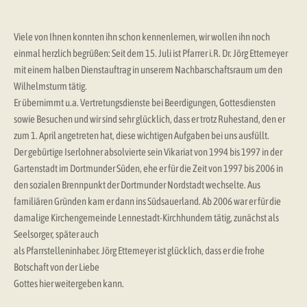
Viele von Ihnen konnten ihn schon kennenlernen, wir wollen ihn noch
einmal herzlich begrüßen: Seit dem 15. Juli ist Pfarrer i.R. Dr. Jörg Ettemeyer
mit einem halben Dienstauftrag in unserem Nachbarschaftsraum um den
Wilhelmsturm tätig.
Er übernimmt u.a. Vertretungsdienste bei Beerdigungen, Gottesdiensten
sowie Besuchen und wir sind sehr glücklich, dass er trotz Ruhestand, den er
zum 1. April angetreten hat, diese wichtigen Aufgaben bei uns ausfüllt.
Der gebürtige Iserlohner absolvierte sein Vikariat von 1994 bis 1997 in der
Gartenstadt im Dortmunder Süden, ehe er für die Zeit von 1997 bis 2006 in
den sozialen Brennpunkt der Dortmunder Nordstadt wechselte. Aus
familiären Gründen kam er dann ins Südsauerland. Ab 2006 war er für die
damalige Kirchengemeinde Lennestadt-Kirchhundem tätig, zunächst als
Seelsorger, später auch
als Pfarrstelleninhaber. Jörg Ettemeyer ist glücklich, dass er die frohe
Botschaft von der Liebe
Gottes hier weitergeben kann.