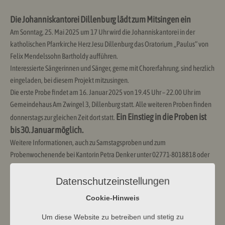
Die Johanniskantorei Dillenburg lädt zum Mitsingen ein
Am Sonntag, 25. Mai 2025 um 17 Uhr wird die Johanniskantorei in der
katholischen Pfarrkirche Herz Jesu Dillenburg das Oratorium „Paulus“ von
Felix Mendelssohn Bartholdy aufführen.
Interessierte Sängerinnen und Sänger, gerne mit Chorerfahrung, sind herzlich
eingeladen, bei diesem Projekt mitzusingen.
Die erste Probe findet am 16. Januar 2025 von 19.45 Uhr – 22.00 Uhr im
Gemeindehaus Am Zwingel 3, Dillenburg statt. Alle weiteren Proben finden
Ein Einstieg in die Proben ist
donnerstags zur gleichen Zeit dort statt.
bis 30. Januar möglich.
Weitere Informationen, auch zu Samstagsproben und zum
Probenwochenende bei Kantorin Petra Denker unter 02771-8018818 oder
per E-Mail unter
petra.denker@ekhn.de
.
Datenschutzeinstellungen
#evangelischrundumdenwilhelmsturm #evangelischumdenwilhelmsturm
Cookie-Hinweis
Um diese Website zu betreiben und stetig zu