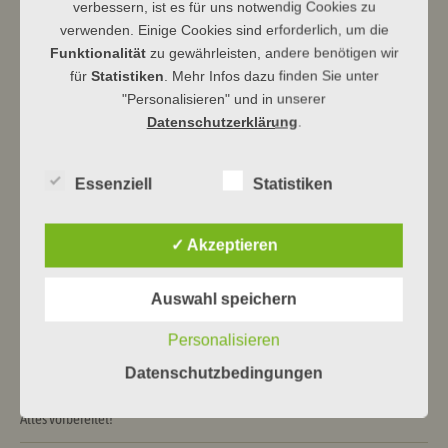
verbessern, ist es für uns notwendig Cookies zu
verwenden. Einige Cookies sind erforderlich, um die
Funktionalität
zu gewährleisten, andere benötigen wir
für
Statistiken
. Mehr Infos dazu finden Sie unter
Ev Kirchengemeinde Dbg
"Personalisieren" und in unserer
Datenschutzerklärung
.
Essenziell
Statistiken
Beitragsnavigation
←
Konzert · Songs for a friend
HIP HOP-Workshop am 25.1.25!
→
✓ Akzeptieren
Neueste Beiträge
Auswahl speichern
Himmelhoch jauchzend …
Personalisieren
Ein Haus für Drache und Bär
Datenschutzbedingungen
Alles vorbereitet!