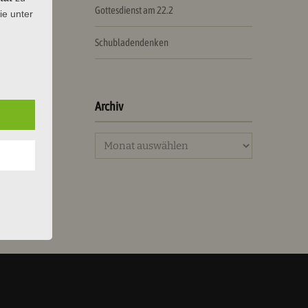
Gottesdienst am 22.2
ie unter
Schubladendenken
Archiv
nischen
Archiv
betstag […]