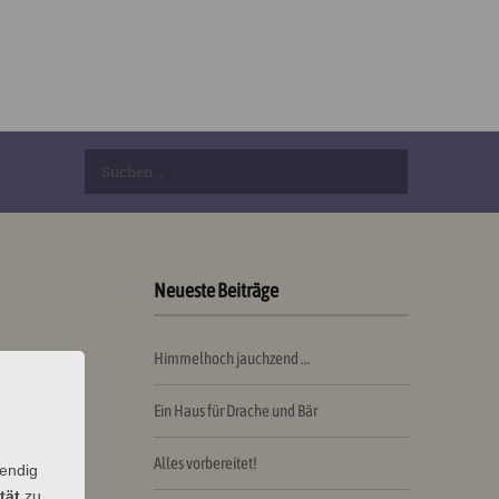
Suchen
nach:
Neueste Beiträge
Himmelhoch jauchzend …
Ein Haus für Drache und Bär
d betend
Alles vorbereitet!
wendig
tät
zu