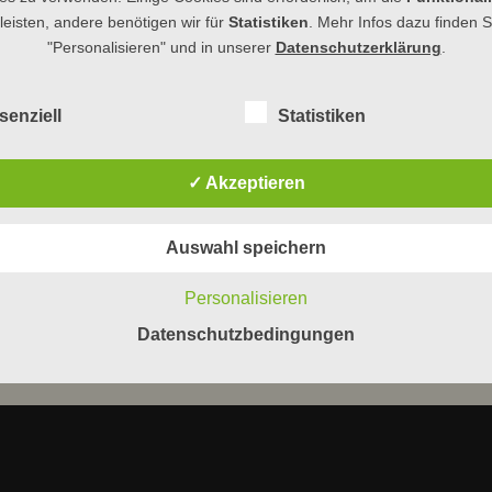
eisten, andere benötigen wir für
Statistiken
. Mehr Infos dazu finden S
"Personalisieren" und in unserer
Datenschutzerklärung
.
egories:
senziell
Statistiken
uen
,
Gottesdienst
ETSTAG 2022
✓ Akzeptieren
 aus England, Wales und Nordirland Zukunftsplan: Hoffnung Einladung zum ökume
itag, den 4.3. um 18 Uhr im Ev. Gemeindehaus Am Zwingel 3 in Dillenburg Am Weltge
Auswahl speichern
Personalisieren
Datenschutzbedingungen