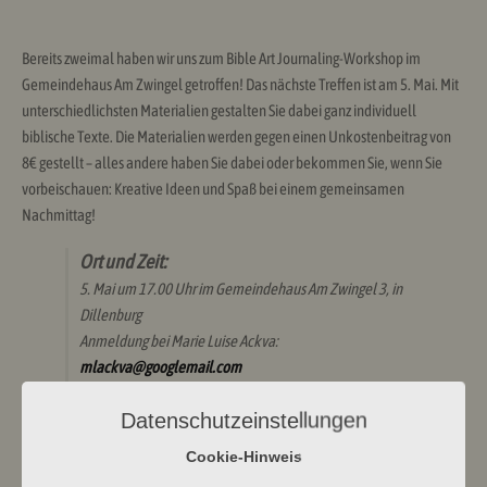
Bereits zweimal haben wir uns zum Bible Art Journaling-Workshop im
Gemeindehaus Am Zwingel getroffen! Das nächste Treffen ist am 5. Mai. Mit
unterschiedlichsten Materialien gestalten Sie dabei ganz individuell
biblische Texte. Die Materialien werden gegen einen Unkostenbeitrag von
8€ gestellt – alles andere haben Sie dabei oder bekommen Sie, wenn Sie
vorbeischauen: Kreative Ideen und Spaß bei einem gemeinsamen
Nachmittag!
Ort und Zeit:
5. Mai um 17.00 Uhr im Gemeindehaus Am Zwingel 3, in
Dillenburg
Anmeldung bei Marie Luise Ackva:
mlackva@googlemail.com
Veranstalter: Dekanatsfrauen/Dekanat an der Dill
Datenschutzeinstellungen
#evangelischrundumdenwilhelmsturm
Cookie-Hinweis