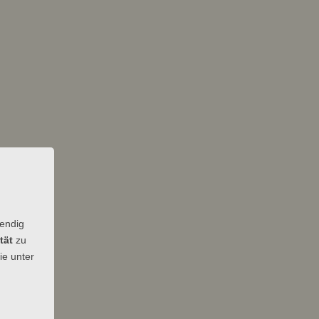
wendig
tät
zu
ie unter