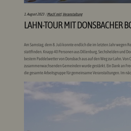
Categories:
1. August 2023
Mach’ mit!
,
Veranstaltung
LAHN-TOUR MIT DONSBACHER B
Am Samstag, dem 8. Juli konnte endlich die im letzten Jahr wegen
stattfinden. Knapp 40 Personen aus Dillenburg, Sechshelden und Do
bestem Paddelwetter von Donsbach aus auf den Weg zur Lahn. Von Ode
zusammenwachsenden Gemeinden wurde gestärkt. Ein Dank an Fred B
die gesamte Arbeitsgruppe für gemeinsame Veranstaltungen. Im nächste