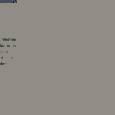
ilhelmsturm“
ten sich bei
haft der
nd an den
ahren.