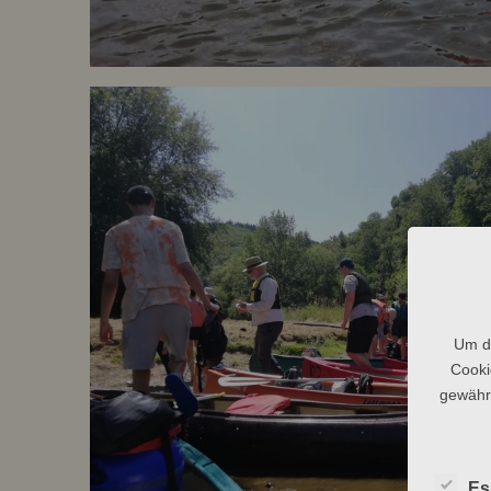
Um di
Cooki
gewährl
Es