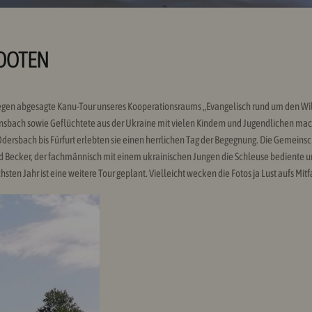
OOTEN
 Regen abgesagte Kanu-Tour unseres Kooperationsraums „Evangelisch rund um den W
nsbach sowie Geflüchtete aus der Ukraine mit vielen Kindern und Jugendlichen mach
rsbach bis Fürfurt erlebten sie einen herrlichen Tag der Begegnung. Die Gemeinsc
ecker, der fachmännisch mit einem ukrainischen Jungen die Schleuse bediente u
n Jahr ist eine weitere Tour geplant. Vielleicht wecken die Fotos ja Lust aufs Mitf