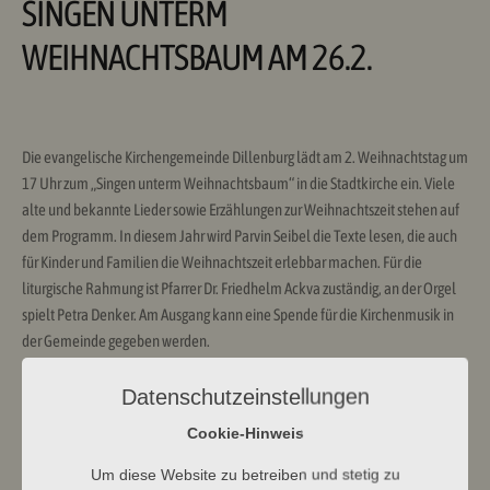
SINGEN UNTERM
WEIHNACHTSBAUM AM 26.2.
Die evangelische Kirchengemeinde Dillenburg lädt am 2. Weihnachtstag um
17 Uhr zum „Singen unterm Weihnachtsbaum“ in die Stadtkirche ein. Viele
alte und bekannte Lieder sowie Erzählungen zur Weihnachtszeit stehen auf
dem Programm. In diesem Jahr wird Parvin Seibel die Texte lesen, die auch
für Kinder und Familien die Weihnachtszeit erlebbar machen. Für die
liturgische Rahmung ist Pfarrer Dr. Friedhelm Ackva zuständig, an der Orgel
spielt Petra Denker. Am Ausgang kann eine Spende für die Kirchenmusik in
der Gemeinde gegeben werden.
#evangelischrundumdenwilhelmsturm
Datenschutzeinstellungen
Cookie-Hinweis
Um diese Website zu betreiben und stetig zu