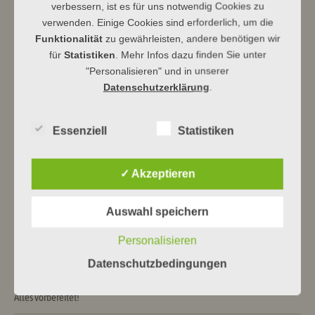
verbessern, ist es für uns notwendig Cookies zu
verwenden. Einige Cookies sind erforderlich, um die
Funktionalität
zu gewährleisten, andere benötigen wir
Ev Kirchengemeinde Dbg
für
Statistiken
. Mehr Infos dazu finden Sie unter
"Personalisieren" und in unserer
Datenschutzerklärung
.
Beitragsnavigation
←
Adventskonzert der Polizei in
Weihnachtsbäckerei
→
Essenziell
Statistiken
Herborn
✓ Akzeptieren
Neueste Beiträge
Auswahl speichern
Himmelhoch jauchzend …
Personalisieren
Datenschutzbedingungen
Ein Haus für Drache und Bär
Alles vorbereitet!