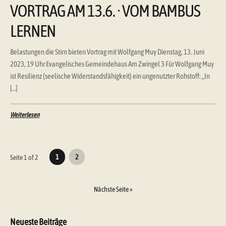
VORTRAG AM 13.6. · VOM BAMBUS
LERNEN
Belastungen die Stirn bieten Vortrag mit Wolfgang Muy Dienstag, 13. Juni
2023, 19 Uhr Evangelisches Gemeindehaus Am Zwingel 3 Für Wolfgang Muy
ist Resilienz (seelische Widerstandsfähigkeit) ein ungenutzter Rohstoff: „In
[…]
Weiterlesen
Seitennummerierung
1
2
Seite 1 of 2
der
Beiträge
Nächste Seite »
Neueste Beiträge