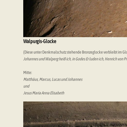
Walpurgis-Glocke
(Diese unter Denkmalschutz stehende Bronzeglocke verbleibt im Gl
Johannes und Walperg heiß ich, in Godes Er luden ich, Henrich von
Mitte:
Matthäus, Marcus, Lucas und Johannes
und
Jesus Maria Anna Elisabeth