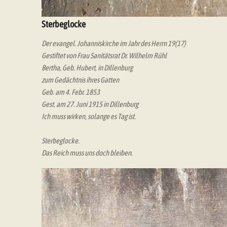
Sterbeglocke
Der evangel. Johanniskirche im Jahr des Herrn 19(17)
Gestiftet von Frau Sanitätsrat Dr. Wilhelm Rühl
Bertha, Geb. Hubert, in Dillenburg
zum Gedächtnis ihres Gatten
Geb. am 4. Febr. 1853
Gest. am 27. Juni 1915 in Dillenburg
Ich muss wirken, solange es Tag ist.
Sterbeglocke.
Das Reich muss uns doch bleiben.