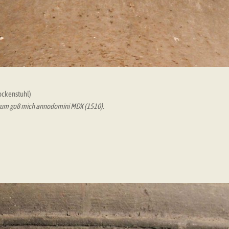
ockenstuhl)
 Prum goß mich annodomini MDX (1510).