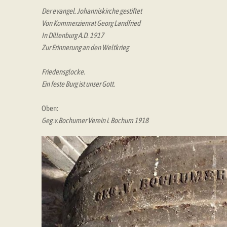
Der evangel. Johanniskirche gestiftet
Von Kommerzienrat Georg Landfried
In Dillenburg A.D. 1917
Zur Erinnerung an den Weltkrieg
Friedensglocke.
Ein feste Burg ist unser Gott.
Oben:
Geg.v.Bochumer Verein i. Bochum 1918