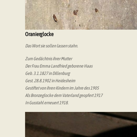
Oranierglocke
Das Wort sie sollen lassen stahn.
Zum Gedächtnis ihrer Mutter
Der Frau Emma Landfried geborene Haas
Geb. 3.1.1827 in Dillenburg
Gest. 28.8.1902 in Heidesheim
Gestiftet von ihren Kindern im Jahre des 1905
Als Bronzeglocke dem Vaterland geopfert 1917
In Gusstahl erneuert 1918.