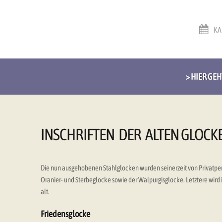
KA
Skip
Skip
to
to
> HIER GE
navigation
content
INSCHRIFTEN DER ALTEN GLOCK
Die nun ausgehobenen Stahlglocken wurden seinerzeit von Privatperso
Oranier- und Sterbeglocke sowie der Walpurgisglocke. Letztere wird in
alt.
Friedensglocke