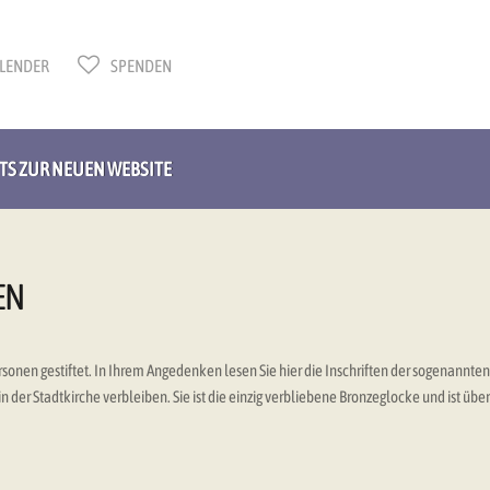
LENDER
SPENDEN
HTS ZUR NEUEN WEBSITE
EN
nen gestiftet. In Ihrem Angedenken lesen Sie hier die Inschriften der sogenannten 
 der Stadtkirche verbleiben. Sie ist die einzig verbliebene Bronzeglocke und ist übe